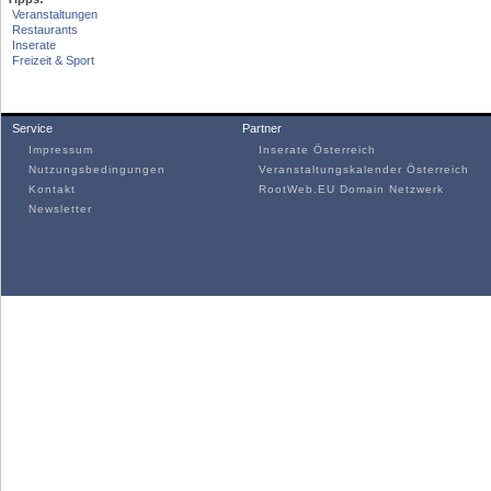
Veranstaltungen
Restaurants
Inserate
Freizeit & Sport
Service
Partner
Impressum
Inserate Österreich
Nutzungsbedingungen
Veranstaltungskalender Österreich
Kontakt
RootWeb.EU Domain Netzwerk
Newsletter